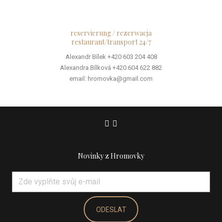
reservierung / rezerwacja
restaurant/transport 24/7
Alexandr Bílek +420 603 204 408
Alexandra Bílková +420 604 622 882
email: hromovka@gmail.com
Novinky z Hromovky
Email
*
ODESLAT