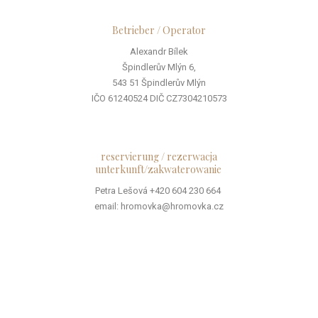
Betrieber / Operator
Alexandr Bílek
Špindlerův Mlýn 6,
543 51 Špindlerův Mlýn
IČO 61240524 DIČ CZ7304210573
reservierung / rezerwacja
unterkunft/zakwaterowanie
Petra Lešová +420 604 230 664
email: hromovka@hromovka.cz