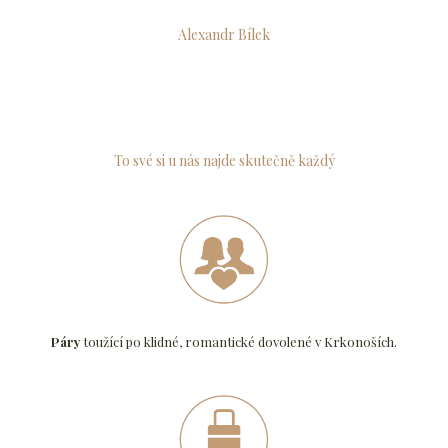
Alexandr Bílek
To své si u nás najde skutečně každý
Páry
toužící po klidné, romantické dovolené v Krkonoších.