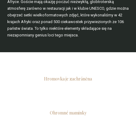
Afryce. Goście mają okazję poczuć niezwykłą, globtroterską
atmosferę zarówno w restauracji jak i w klubie UNESCO, gdzie można
obejrzeć setki wielkoformatowych zdjęć, które wykonaliśmy w 42
krajach Afryki oraz ponad 500 ciekawostek przywiezionych ze 106
państw świata. To tylko niektóre elementy składające się na
niezapomniany genius loci tego miejsca.
Hromovka je zachráněna
Ohromné maminky