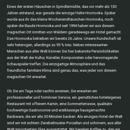
Eines der ersten Häuschen in Spindlermühle, das vor mehr als 130
Jahren entstand, war gerade die winzige Hütte Hromovka. Später
wurde aus ihr das kleine Wochenendhäuschen Hromovka, noch
später die Baude Hromovka und seit 1994 haben wir aus diesem
magischen Ort inmitten von Wäldern geradewegs ein Hotel gemacht.
Das Hromovka betreiben wir bereits 26 Jahre. Unsere Kundschaft ist
sehr heterogen, allerdings zu 95 % treu. Neben interessanten
Menschen aus aller Welt können Sie hier bekannte Persönlichkeiten
aus der Welt der Kultur, Künstler, Komponisten oder hervorragende
Schauspieler treffen. Die einzigartige Atmosphäre und das
freundliche familiäre Klima sind genau das, was jeder von diesem
magischen Ort erwartet.
Ob Sie am Tage oder nachts anreisen, Sie erwarten ein
professioneller und formloser Service, ein gemütliches hoteleigenes
Restaurant mit offenem Kamin, eine Sommerterrasse, qualitativ
hochwertige Gastronomie und erstklassige hausgemachte
Backware, die wir alle 30 Minuten backen. Als einziges Hotel der Welt
sind wir mit echtem Zwiebelmuster-Porzellan und schönem, aus aller
Welt importiertem Glas ausgestattet. Wir bereiten Kaffee zu, den wir