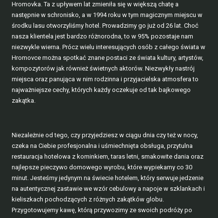
Hromovka. Ta z upływem lat zmieniła się w większą chatę a
następnie w schronisko, a w 1994 roku w tym magicznym miejscu w
środku lasu otworzyliśmy hotel. Prowadzimy go już od 26 lat. Choć
nasza klientela jest bardzo różnorodna, to w 95% pozostaje nam
niezwykle wierna. Prócz wielu interesujących osób z całego świata w
Hromovce można spotkać znane postaci ze świata kultury, artystów,
kompozytorów jak również świetnych aktorów. Niezwykły nastrój
miejsca oraz panująca w nim rodzinna i przyjacielska atmosfera to
najważniejsze cechy, których każdy oczekuje od tak bajkowego
zakątka.
Niezależnie od tego, czy przyjedziesz w ciągu dnia czy też w nocy,
czeka na Ciebie profesjonalna i uśmiechnięta obsługa, przytulna
restauracja hotelowa z kominkiem, taras letni, smakowite dania oraz
najlepsze pieczywo domowego wyrobu, które wypiekamy co 30
minut. Jesteśmy jedynym na świecie hotelem, który serwuje jedzenie
na autentycznej zastawie we wzór cebulowy a napoje w szklankach i
kieliszkach pochodzących z różnych zakątków globu.
Przygotowujemy kawę, którą przywozimy ze swoich podróży po