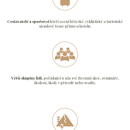
Cestovatelé a sportovci
kteří ocení běžecké, cyklistické a turistické
sjezdové trasy přímo u hotelu.
Větší skupiny lidí,
pořádající u nás své firemní akce, semináře,
školení, školy v přírodě nebo svatby.